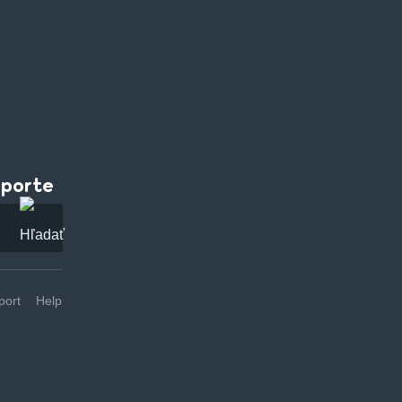
pporte
ort
Help