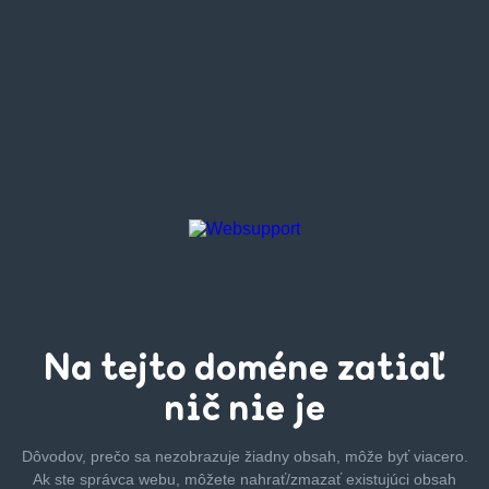
Na tejto
doméne zatiaľ
nič nie je
Dôvodov, prečo sa nezobrazuje žiadny obsah, môže byť
viacero.
Ak ste správca webu, môžete nahrať/zmazať
existujúci obsah